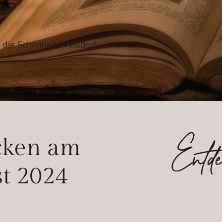
e die Schönheit Walsdorfs.
Entde
cken am
t 2024