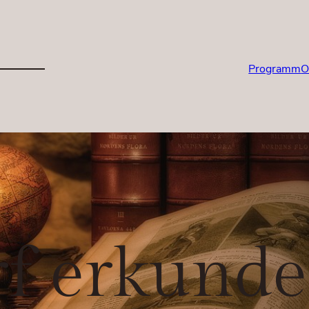
Programm
O
rf erkund